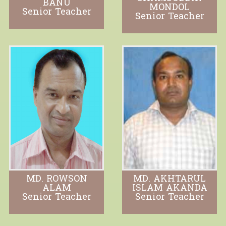
BANU
MONDOL
Senior Teacher
Senior Teacher
MD. ROWSON
MD. AKHTARUL
ALAM
ISLAM AKANDA
Senior Teacher
Senior Teacher