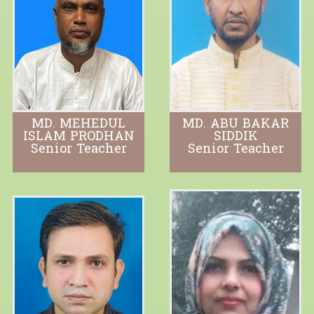
MD. MEHEDUL
MD. ABU BAKAR
ISLAM PRODHAN
SIDDIK
Senior Teacher
Senior Teacher