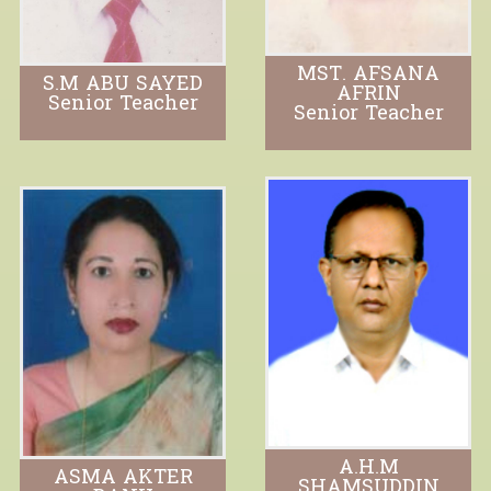
MST. AFSANA
S.M ABU SAYED
AFRIN
Senior Teacher
Senior Teacher
A.H.M
ASMA AKTER
SHAMSUDDIN