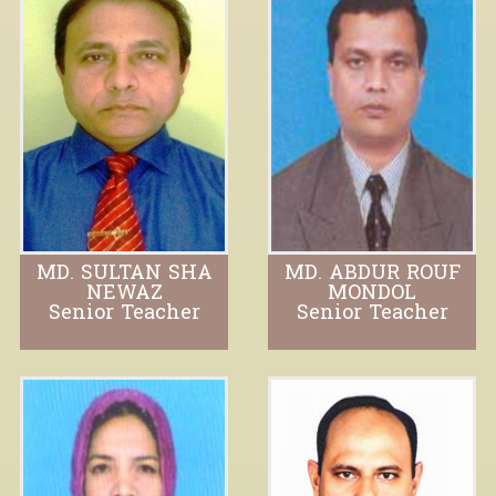
MD. SULTAN SHA
MD. ABDUR ROUF
NEWAZ
MONDOL
Senior Teacher
Senior Teacher