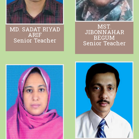
MST.
MD. SADAT RIYAD
JIBONNAHAR
ARIF
BEGUM
Senior Teacher
Senior Teacher