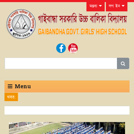
মন্তব্য
লগ ইন
Menu
খবর: