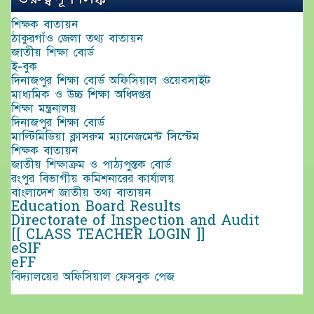
শিক্ষক বাতায়ন
ঠাকুরগাঁও জেলা তথ্য বাতায়ন
জাতীয় শিক্ষা বোর্ড
ই-বুক
দিনাজপুর শিক্ষা বোর্ড অফিসিয়াল ওয়েবসাইট
মাধ্যমিক ও উচ্চ শিক্ষা অধিদপ্তর
শিক্ষা মন্ত্রনালয়
দিনাজপুর শিক্ষা বোর্ড
মাল্টিমিডিয়া ক্লাসরুম ম্যানেজমেন্ট সিস্টেম
শিক্ষক বাতায়ন
জাতীয় শিক্ষাক্রম ও পাঠ্যপুস্তক বোর্ড
রংপুর বিভাগীয় কমিশনারের কার্যালয়
বাংলাদেশ জাতীয় তথ্য বাতায়ন
Education Board Results
Directorate of Inspection and Audit
[[ CLASS TEACHER LOGIN ]]
eSIF
eFF
বিদ্যালয়ের অফিসিয়াল ফেসবুক পেজ