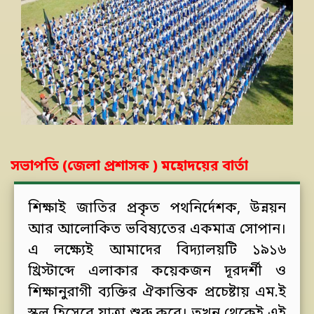
Previous
Next
সভাপতি (জেলা প্রশাসক ) মহোদয়ের বার্তা
শিক্ষাই জাতির প্রকৃত পথনির্দেশক, উন্নয়ন
আর আলোকিত ভবিষ্যতের একমাত্র সোপান।
এ লক্ষ্যেই আমাদের বিদ্যালয়টি ১৯১৬
খ্রিস্টাব্দে এলাকার কয়েকজন দূরদর্শী ও
শিক্ষানুরাগী ব্যক্তির ঐকান্তিক প্রচেষ্টায় এম.ই