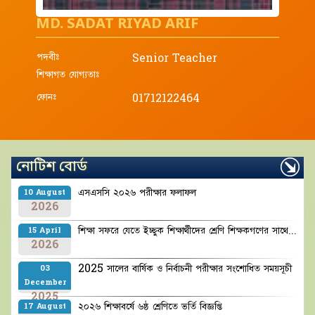
MD. SADAT RIYAD ARIF
পদবীঃ
Senior Teacher
শিক্ষাগত যোগ্যতাঃ
ফোনঃ
01712122464
নোটিশ বোর্ড
এসএসসি ২০২৬ পরীক্ষার ফলাফল
10 August
2026
শিক্ষা সফরে যেতে ইচ্ছুক শিক্ষার্থীদের শ্রেণি শিক্ষকগণের সাথে...
15 April
2026
2025 সালের বার্ষিক ও নির্বাচনী পরীক্ষার সংশোধিত সময়সূচী
03
December
2025
২০২৬ শিক্ষাবর্ষে ৬ষ্ঠ শ্রেণিতে ভর্তি বিজ্ঞপ্তি
17 August