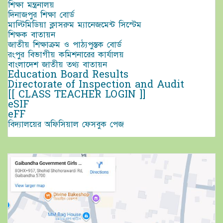
শিক্ষা মন্ত্রনালয়
দিনাজপুর শিক্ষা বোর্ড
মাল্টিমিডিয়া ক্লাসরুম ম্যানেজমেন্ট সিস্টেম
শিক্ষক বাতায়ন
জাতীয় শিক্ষাক্রম ও পাঠ্যপুস্তক বোর্ড
রংপুর বিভাগীয় কমিশনারের কার্যালয়
বাংলাদেশ জাতীয় তথ্য বাতায়ন
Education Board Results
Directorate of Inspection and Audit
[[ CLASS TEACHER LOGIN ]]
eSIF
eFF
বিদ্যালয়ের অফিসিয়াল ফেসবুক পেজ