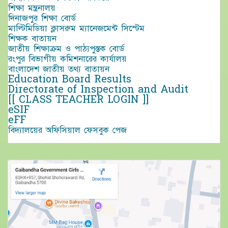
শিক্ষা মন্ত্রনালয়
দিনাজপুর শিক্ষা বোর্ড
মাল্টিমিডিয়া ক্লাসরুম ম্যানেজমেন্ট সিস্টেম
শিক্ষক বাতায়ন
জাতীয় শিক্ষাক্রম ও পাঠ্যপুস্তক বোর্ড
রংপুর বিভাগীয় কমিশনারের কার্যালয়
বাংলাদেশ জাতীয় তথ্য বাতায়ন
Education Board Results
Directorate of Inspection and Audit
[[ CLASS TEACHER LOGIN ]]
eSIF
eFF
বিদ্যালয়ের অফিসিয়াল ফেসবুক পেজ