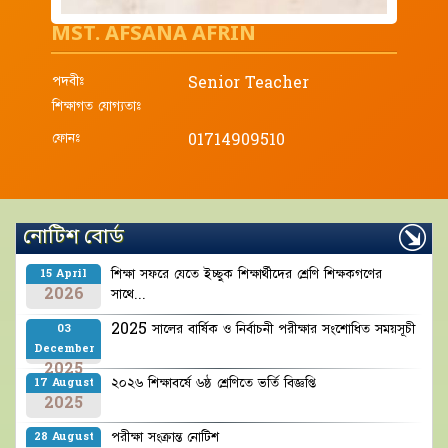
MST. AFSANA AFRIN
পদবীঃ
Senior Teacher
শিক্ষাগত যোগ্যতাঃ
ফোনঃ
01714909510
নোটিশ বোর্ড
শিক্ষা সফরে যেতে ইচ্ছুক শিক্ষার্থীদের শ্রেণি শিক্ষকগণের
15 April
2026
সাথে...
2025 সালের বার্ষিক ও নির্বাচনী পরীক্ষার সংশোধিত সময়সূচী
03
December
2025
২০২৬ শিক্ষাবর্ষে ৬ষ্ঠ শ্রেণিতে ভর্তি বিজ্ঞপ্তি
17 August
2025
পরীক্ষা সংক্রান্ত নোটিশ
28 August