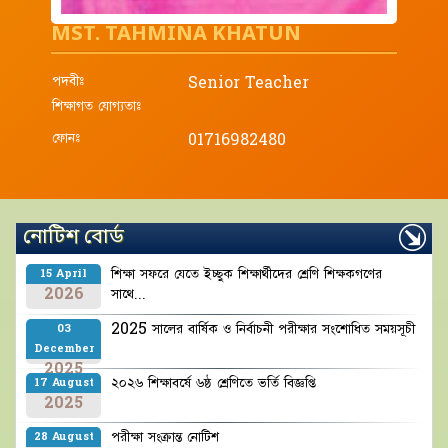
MST. TAHMINA KHATUN
পদবীঃ
Senior Teacher
শিক্ষাগত যোগ্যতাঃ
ফোনঃ
01716982480
নোটিশ বোর্ড
শিক্ষা সফরে যেতে ইচ্ছুক শিক্ষার্থীদের শ্রেণি শিক্ষকগণের
15 April
2026
সাথে...
2025 সালের বার্ষিক ও নির্বাচনী পরীক্ষার সংশোধিত সময়সূচী
03
December
2025
২০২৬ শিক্ষাবর্ষে ৬ষ্ঠ শ্রেণিতে ভর্তি বিজ্ঞপ্তি
17 August
2025
পরীক্ষা সংক্রান্ত নোটিশ
28 August