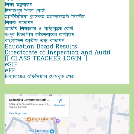
শিক্ষা মন্ত্রনালয়
দিনাজপুর শিক্ষা বোর্ড
মাল্টিমিডিয়া ক্লাসরুম ম্যানেজমেন্ট সিস্টেম
শিক্ষক বাতায়ন
জাতীয় শিক্ষাক্রম ও পাঠ্যপুস্তক বোর্ড
রংপুর বিভাগীয় কমিশনারের কার্যালয়
বাংলাদেশ জাতীয় তথ্য বাতায়ন
Education Board Results
Directorate of Inspection and Audit
[[ CLASS TEACHER LOGIN ]]
eSIF
eFF
বিদ্যালয়ের অফিসিয়াল ফেসবুক পেজ