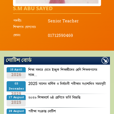
S.M ABU SAYED
পদবীঃ
Senior Teacher
শিক্ষাগত যোগ্যতাঃ
ফোনঃ
01712590469
নোটিশ বোর্ড
শিক্ষা সফরে যেতে ইচ্ছুক শিক্ষার্থীদের শ্রেণি শিক্ষকগণের
15 April
2026
সাথে...
2025 সালের বার্ষিক ও নির্বাচনী পরীক্ষার সংশোধিত সময়সূচী
03
December
2025
২০২৬ শিক্ষাবর্ষে ৬ষ্ঠ শ্রেণিতে ভর্তি বিজ্ঞপ্তি
17 August
2025
পরীক্ষা সংক্রান্ত নোটিশ
28 August