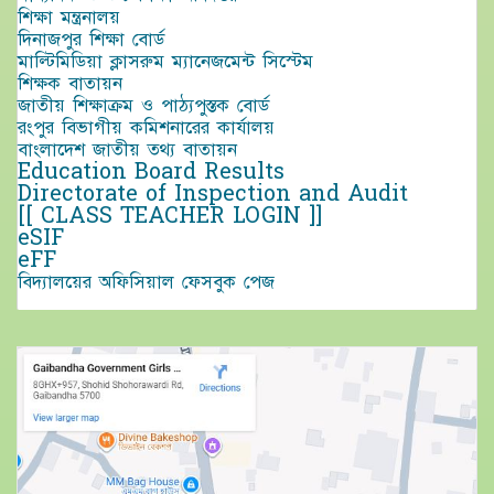
শিক্ষা মন্ত্রনালয়
দিনাজপুর শিক্ষা বোর্ড
মাল্টিমিডিয়া ক্লাসরুম ম্যানেজমেন্ট সিস্টেম
শিক্ষক বাতায়ন
জাতীয় শিক্ষাক্রম ও পাঠ্যপুস্তক বোর্ড
রংপুর বিভাগীয় কমিশনারের কার্যালয়
বাংলাদেশ জাতীয় তথ্য বাতায়ন
Education Board Results
Directorate of Inspection and Audit
[[ CLASS TEACHER LOGIN ]]
eSIF
eFF
বিদ্যালয়ের অফিসিয়াল ফেসবুক পেজ