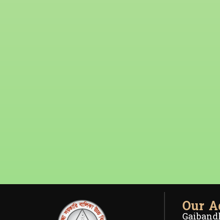
Our A
Gaibandh