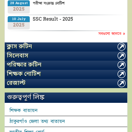
পরীক্ষা সংক্রান্ত নোটিশ
28 August
2025
SSC Result - 2025
10 July
2025
সবগুলো জানতে »
ক্লাস রুটিন
সিলেবাস
পরিক্ষার রুটিন
শিক্ষক নোটিশ
রেজাল্ট
গুরুত্বপূর্ণ লিঙ্ক
শিক্ষক বাতায়ন
ঠাকুরগাঁও জেলা তথ্য বাতায়ন