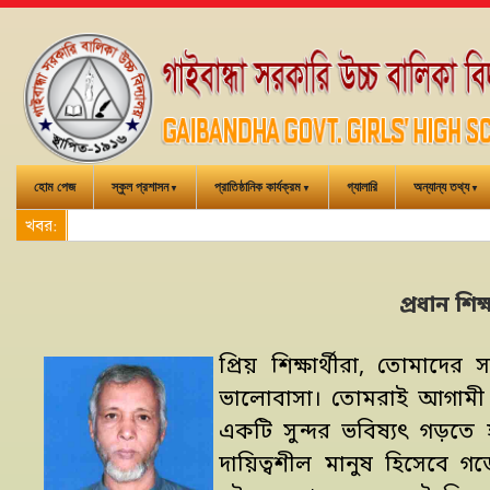
হোম পেজ
স্কুল প্রশাসন
প্রাতিষ্ঠানিক কার্যক্রম
গ্যালারি
অন্যান্য তথ্য
খবর:
প্রধান শিক
প্রিয় শিক্ষার্থীরা, তোমাদ
ভালোবাসা। তোমরাই আগামী দ
একটি সুন্দর ভবিষ্যৎ গড়তে
দায়িত্বশীল মানুষ হিসেবে 