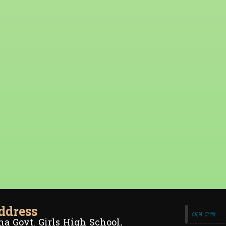
ddress
হোম পেজ
a Govt. Girls High School,