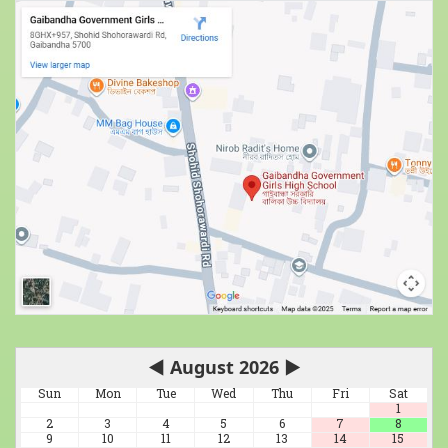
◀
August 2026
▶
Sun
Mon
Tue
Wed
Thu
Fri
Sat
1
2
3
4
5
6
7
8
9
10
11
12
13
14
15