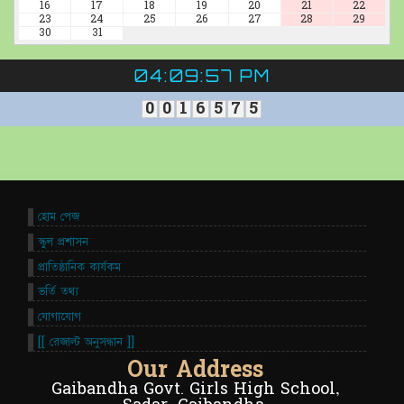
16
17
18
19
20
21
22
23
24
25
26
27
28
29
30
31
04:09:57 PM
0
0
1
6
5
7
5
হোম পেজ
স্কুল প্রশাসন
প্রাতিষ্ঠানিক কার্যকম
ভর্তি তথ্য
যোগাযোগ
[[ রেজাল্ট অনুসন্ধান ]]
Our Address
Gaibandha Govt. Girls High School,