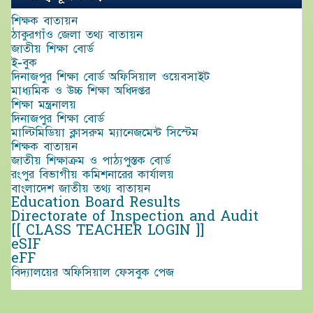
শিক্ষক বাতায়ন
ঠাকুরগাঁও জেলা তথ্য বাতায়ন
জাতীয় শিক্ষা বোর্ড
ই-বুক
দিনাজপুর শিক্ষা বোর্ড অফিসিয়াল ওয়েবসাইট
মাধ্যমিক ও উচ্চ শিক্ষা অধিদপ্তর
শিক্ষা মন্ত্রনালয়
দিনাজপুর শিক্ষা বোর্ড
মাল্টিমিডিয়া ক্লাসরুম ম্যানেজমেন্ট সিস্টেম
শিক্ষক বাতায়ন
জাতীয় শিক্ষাক্রম ও পাঠ্যপুস্তক বোর্ড
রংপুর বিভাগীয় কমিশনারের কার্যালয়
বাংলাদেশ জাতীয় তথ্য বাতায়ন
Education Board Results
Directorate of Inspection and Audit
[[ CLASS TEACHER LOGIN ]]
eSIF
eFF
বিদ্যালয়ের অফিসিয়াল ফেসবুক পেজ