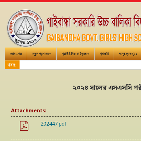
হোম পেজ
স্কুল প্রশাসন
প্রাতিষ্ঠানিক কার্যক্রম
গ্যালারি
অন্যান্য তথ্য
খবর:
২০২৪ সালের এসএসসি পরীক
Attachments:
202447.pdf