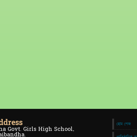
ddress
হোম পেজ
a Govt. Girls High School,
aibandha.