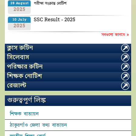
পরীক্ষা সংক্রান্ত নোটিশ
28 August
2025
SSC Result - 2025
10 July
2025
সবগুলো জানতে »
ক্লাস রুটিন
সিলেবাস
পরিক্ষার রুটিন
শিক্ষক নোটিশ
রেজাল্ট
গুরুত্বপূর্ণ লিঙ্ক
শিক্ষক বাতায়ন
ঠাকুরগাঁও জেলা তথ্য বাতায়ন