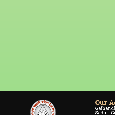
Our A
Gaibandh
Sadar, G