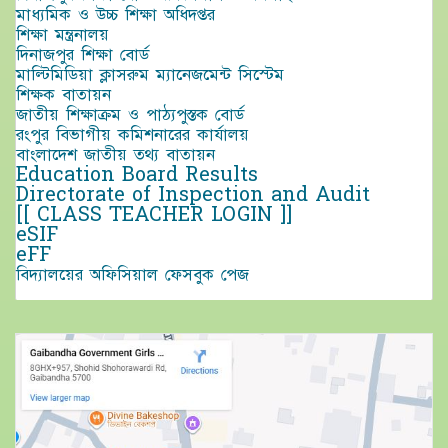
মাধ্যমিক ও উচ্চ শিক্ষা অধিদপ্তর
শিক্ষা মন্ত্রনালয়
দিনাজপুর শিক্ষা বোর্ড
মাল্টিমিডিয়া ক্লাসরুম ম্যানেজমেন্ট সিস্টেম
শিক্ষক বাতায়ন
জাতীয় শিক্ষাক্রম ও পাঠ্যপুস্তক বোর্ড
রংপুর বিভাগীয় কমিশনারের কার্যালয়
বাংলাদেশ জাতীয় তথ্য বাতায়ন
Education Board Results
Directorate of Inspection and Audit
[[ CLASS TEACHER LOGIN ]]
eSIF
eFF
বিদ্যালয়ের অফিসিয়াল ফেসবুক পেজ