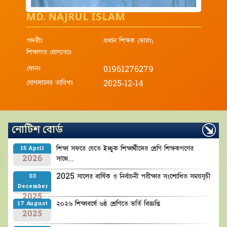
MD. NAJRUL ISLAM
পদবীঃ
প্রধান শিক্ষক (ভারঃ)
শিক্ষাগত যোগ্যতাঃ
ফোনঃ
01961276279
যোগদানের তারিখঃ
2025-12-14
নোটিশ বোর্ড
শিক্ষা সফরে যেতে ইচ্ছুক শিক্ষার্থীদের শ্রেণি শিক্ষকগণের
15 April
2026
সাথে...
2025 সালের বার্ষিক ও নির্বাচনী পরীক্ষার সংশোধিত সময়সূচী
03
December
2025
২০২৬ শিক্ষাবর্ষে ৬ষ্ঠ শ্রেণিতে ভর্তি বিজ্ঞপ্তি
17 August
2025