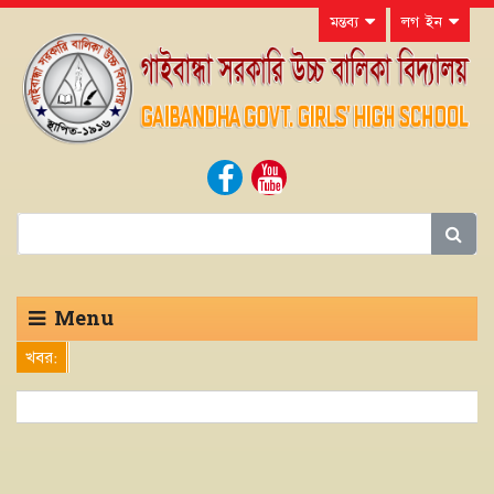
মন্তব্য
লগ ইন
Menu
খবর: