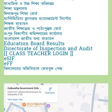
মাধ্যমিক ও উচ্চ শিক্ষা অধিদপ্তর
শিক্ষা মন্ত্রনালয়
দিনাজপুর শিক্ষা বোর্ড
মাল্টিমিডিয়া ক্লাসরুম ম্যানেজমেন্ট সিস্টেম
শিক্ষক বাতায়ন
জাতীয় শিক্ষাক্রম ও পাঠ্যপুস্তক বোর্ড
রংপুর বিভাগীয় কমিশনারের কার্যালয়
বাংলাদেশ জাতীয় তথ্য বাতায়ন
Education Board Results
Directorate of Inspection and Audit
[[ CLASS TEACHER LOGIN ]]
eSIF
eFF
বিদ্যালয়ের অফিসিয়াল ফেসবুক পেজ