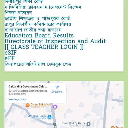
দিনাজপুর শিক্ষা বোর্ড
মাল্টিমিডিয়া ক্লাসরুম ম্যানেজমেন্ট সিস্টেম
শিক্ষক বাতায়ন
জাতীয় শিক্ষাক্রম ও পাঠ্যপুস্তক বোর্ড
রংপুর বিভাগীয় কমিশনারের কার্যালয়
বাংলাদেশ জাতীয় তথ্য বাতায়ন
Education Board Results
Directorate of Inspection and Audit
[[ CLASS TEACHER LOGIN ]]
eSIF
eFF
বিদ্যালয়ের অফিসিয়াল ফেসবুক পেজ